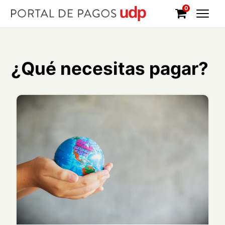
0
Tu orden (
0
)
¿Qué necesitas pagar?